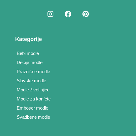
Kategorije
Bebi modle
Dečije modle
Praznične modle
Slavske modle
Modle životinjice
Modle za konfete
Emboser modle
Svadbene modle