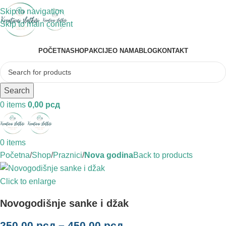
Skip to navigation
Skip to main content
POČETNA
SHOP
AKCIJE
O NAMA
BLOG
KONTAKT
Search
0
items
0,00
рсд
0
items
Početna
Shop
Praznici
Nova godina
Back to products
Click to enlarge
Novogodišnje sanke i džak
250,00
рсд
–
450,00
рсд