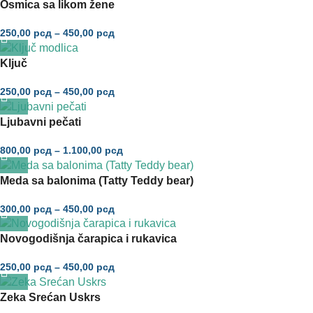
Osmica sa likom žene
250,00
рсд
–
450,00
рсд
Ključ
250,00
рсд
–
450,00
рсд
Ljubavni pečati
800,00
рсд
–
1.100,00
рсд
Meda sa balonima (Tatty Teddy bear)
300,00
рсд
–
450,00
рсд
Novogodišnja čarapica i rukavica
250,00
рсд
–
450,00
рсд
Zeka Srećan Uskrs