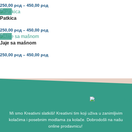
250,00
рсд
–
450,00
рсд
Patkica
250,00
рсд
–
450,00
рсд
Jaje sa mašnom
250,00
рсд
–
450,00
рсд
Mi smo
Kreativni slatkiši!
Kreativni tim koji uživa u zanimljivim
kolačima i posebnim modlama za kolače.
Dobrodošli na našu
online prodavnicu
!