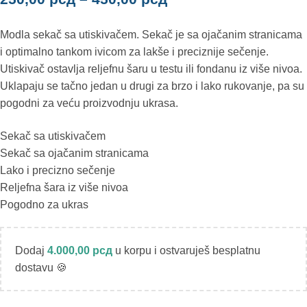
Modla sekač sa utiskivačem. Sekač je sa ojačanim stranicama
i optimalno tankom ivicom za lakše i preciznije sečenje.
Utiskivač ostavlja reljefnu šaru u testu ili fondanu iz više nivoa.
Uklapaju se tačno jedan u drugi za brzo i lako rukovanje, pa su
pogodni za veću proizvodnju ukrasa.
Sekač sa utiskivačem
Sekač sa ojačanim stranicama
Lako i precizno sečenje
Reljefna šara iz više nivoa
Pogodno za ukras
Dodaj
4.000,00
рсд
u korpu i ostvaruješ besplatnu
dostavu 🍪