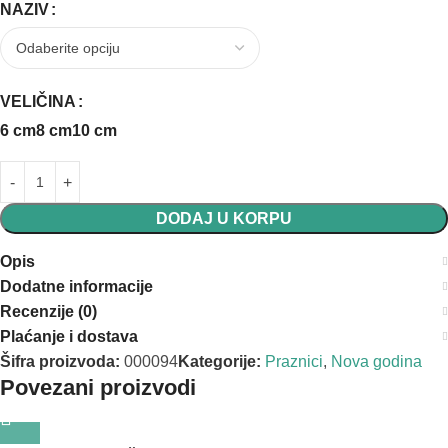
NAZIV
VELIČINA
6 cm
8 cm
10 cm
DODAJ U KORPU
Opis
Dodatne informacije
Recenzije (0)
Plaćanje i dostava
Šifra proizvoda:
000094
Kategorije:
Praznici
,
Nova godina
Povezani proizvodi