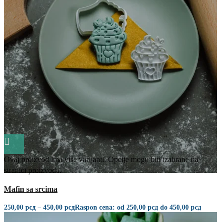
Ovaj proizvod ima više varijanti. Opcije mogu biti izabrane na
stranici proizvoda.
Quick view
Mafin sa srcima
250,00
рсд
–
450,00
рсд
Raspon cena: od 250,00 рсд do 450,00 рсд