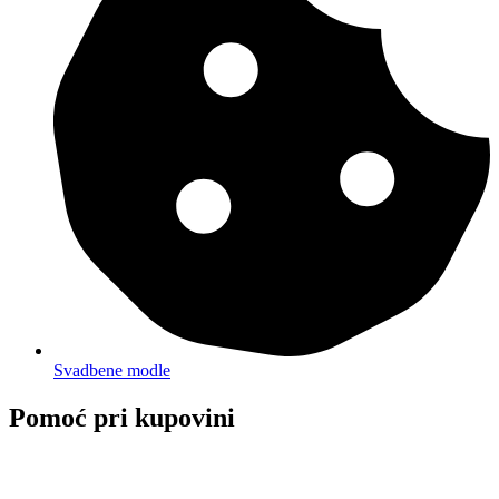
Svadbene modle
Pomoć pri kupovini