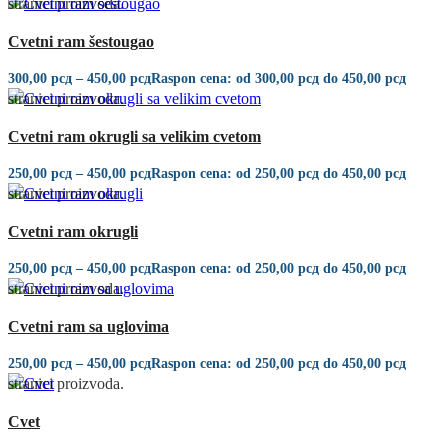
stranici proizvoda.
Quick view
Cvetni ram šestougao
Ovaj proizvod ima više varijanti. Opcije mogu biti izabrane na
300,00
рсд
–
450,00
рсд
Raspon cena: od 300,00 рсд do 450,00 рсд
stranici proizvoda.
Quick view
Cvetni ram okrugli sa velikim cvetom
Ovaj proizvod ima više varijanti. Opcije mogu biti izabrane na
250,00
рсд
–
450,00
рсд
Raspon cena: od 250,00 рсд do 450,00 рсд
stranici proizvoda.
Quick view
Cvetni ram okrugli
Ovaj proizvod ima više varijanti. Opcije mogu biti izabrane na
250,00
рсд
–
450,00
рсд
Raspon cena: od 250,00 рсд do 450,00 рсд
stranici proizvoda.
Quick view
Cvetni ram sa uglovima
Ovaj proizvod ima više varijanti. Opcije mogu biti izabrane na
250,00
рсд
–
450,00
рсд
Raspon cena: od 250,00 рсд do 450,00 рсд
stranici proizvoda.
Quick view
Cvet