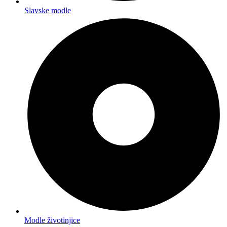
Slavske modle
Modle životinjice