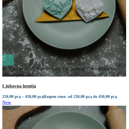
Ovaj proizvod ima više varijanti. Opcije mogu biti izabrane na
stranici proizvoda.
Quick view
Ljubavna hemija
250,00
рсд
–
450,00
рсд
Raspon cena: od 250,00 рсд do 450,00 рсд
New