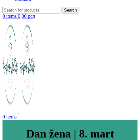
Search
0
items
0,00
рсд
0
items
Dan žena | 8. mart