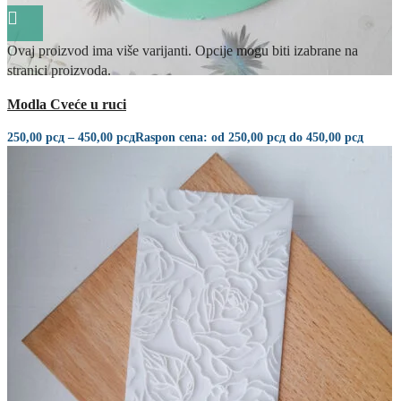
Ovaj proizvod ima više varijanti. Opcije mogu biti izabrane na
stranici proizvoda.
Quick view
Modla Cveće u ruci
250,00
рсд
–
450,00
рсд
Raspon cena: od 250,00 рсд do 450,00 рсд