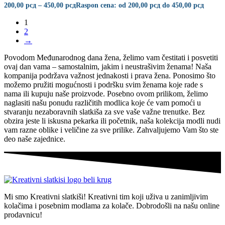
200,00
рсд
–
450,00
рсд
Raspon cena: od 200,00 рсд do 450,00 рсд
1
2
→
Povodom Međunarodnog dana žena, želimo vam čestitati i posvetiti
ovaj dan vama – samostalnim, jakim i neustrašivim ženama! Naša
kompanija podržava važnost jednakosti i prava žena. Ponosimo što
možemo pružiti mogućnosti i podršku svim ženama koje rade s
nama ili kupuju naše proizvode. Posebno ovom prilikom, želimo
naglasiti našu ponudu različitih modlica koje će vam pomoći u
stvaranju nezaboravnih slatkiša za sve vaše važne trenutke. Bez
obzira jeste li iskusna pekarka ili početnik, naša kolekcija modli nudi
vam razne oblike i veličine za sve prilike. Zahvaljujemo Vam što ste
deo naše zajednice.
Mi smo
Kreativni slatkiši!
Kreativni tim koji uživa u zanimljivim
kolačima i posebnim modlama za kolače.
Dobrodošli na našu online
prodavnicu
!