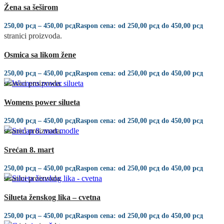
Žena sa šeširom
Ovaj proizvod ima više varijanti. Opcije mogu biti izabrane na
250,00
рсд
–
450,00
рсд
Raspon cena: od 250,00 рсд do 450,00 рсд
stranici proizvoda.
Quick view
Osmica sa likom žene
Ovaj proizvod ima više varijanti. Opcije mogu biti izabrane na
250,00
рсд
–
450,00
рсд
Raspon cena: od 250,00 рсд do 450,00 рсд
stranici proizvoda.
Quick view
Womens power silueta
Ovaj proizvod ima više varijanti. Opcije mogu biti izabrane na
250,00
рсд
–
450,00
рсд
Raspon cena: od 250,00 рсд do 450,00 рсд
stranici proizvoda.
Quick view
Srećan 8. mart
Ovaj proizvod ima više varijanti. Opcije mogu biti izabrane na
250,00
рсд
–
450,00
рсд
Raspon cena: od 250,00 рсд do 450,00 рсд
stranici proizvoda.
Quick view
Silueta ženskog lika – cvetna
Ovaj proizvod ima više varijanti. Opcije mogu biti izabrane na
250,00
рсд
–
450,00
рсд
Raspon cena: od 250,00 рсд do 450,00 рсд