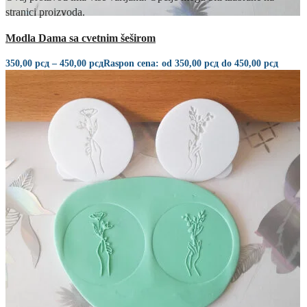
stranici proizvoda.
Quick view
Modla Dama sa cvetnim šeširom
350,00
рсд
–
450,00
рсд
Raspon cena: od 350,00 рсд do 450,00 рсд