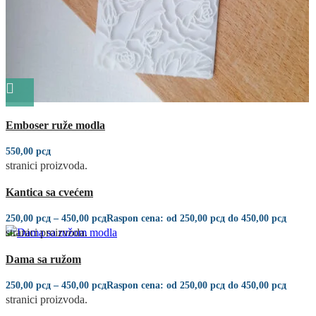
Quick view
Emboser ruže modla
Ovaj proizvod ima više varijanti. Opcije mogu biti izabrane na
550,00
рсд
stranici proizvoda.
Quick view
Kantica sa cvećem
Ovaj proizvod ima više varijanti. Opcije mogu biti izabrane na
250,00
рсд
–
450,00
рсд
Raspon cena: od 250,00 рсд do 450,00 рсд
stranici proizvoda.
Quick view
Dama sa ružom
Ovaj proizvod ima više varijanti. Opcije mogu biti izabrane na
250,00
рсд
–
450,00
рсд
Raspon cena: od 250,00 рсд do 450,00 рсд
stranici proizvoda.
Quick view