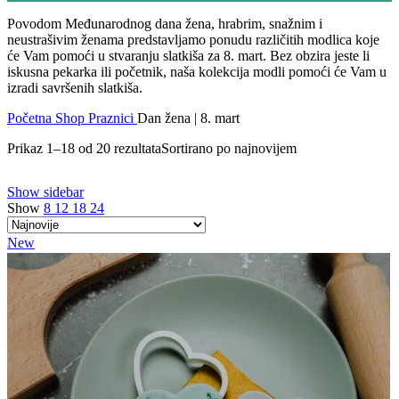
Povodom Međunarodnog dana žena, hrabrim, snažnim i
neustrašivim ženama predstavljamo ponudu različitih modlica koje
će Vam pomoći u stvaranju slatkiša za 8. mart. Bez obzira jeste li
iskusna pekarka ili početnik, naša kolekcija modli pomoći će Vam u
izradi savršenih slatkiša.
Početna
Shop
Praznici
Dan žena | 8. mart
Prikaz 1–18 od 20 rezultata
Sortirano po najnovijem
Show sidebar
Show
8
12
18
24
New