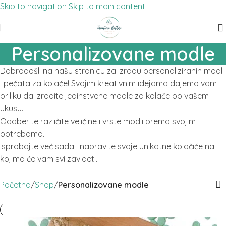
Skip to navigation
Skip to main content
Personalizovane modle
Dobrodošli na našu stranicu za izradu personaliziranih modli
i pečata za kolače! Svojim kreativnim idejama dajemo vam
priliku da izradite jedinstvene modle za kolače po vašem
ukusu.
Odaberite različite veličine i vrste modli prema svojim
potrebama.
Isprobajte već sada i napravite svoje unikatne kolačiće na
kojima će vam svi zavideti.
Početna
/
Shop
/
Personalizovane modle