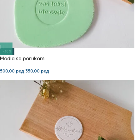
-30%
Modla sa porukom
500,00
рсд
350,00
рсд