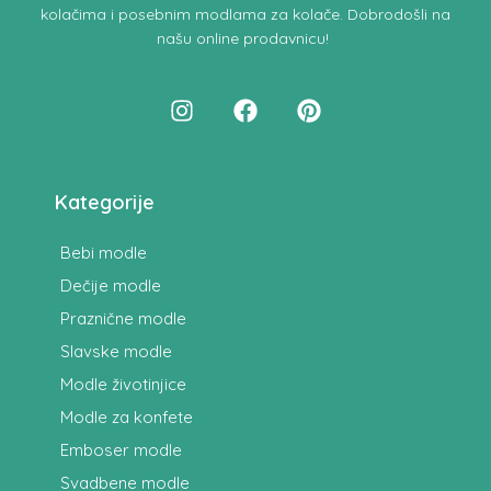
kolačima i posebnim modlama za kolače.
Dobrodošli na
našu online prodavnicu
!
Kategorije
Bebi modle
Dečije modle
Praznične modle
Slavske modle
Modle životinjice
Modle za konfete
Emboser modle
Svadbene modle