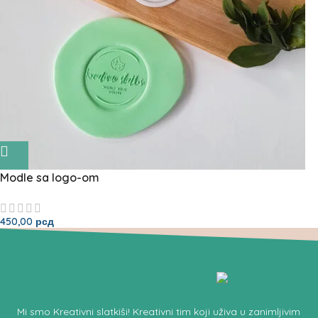
Modle sa logo-om
450,00
рсд
Mi smo
Kreativni slatkiši!
Kreativni tim koji uživa u zanimljivim