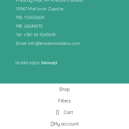
Predrag Pejić PR Kreativni slatkiši
19347 Mali Izvor Zaječar
PIB: 112632604
MB: 66244075
Tel: +381 69 5543674
Email: info@kreativnislatkisi.com
Izrada sajta:
Seosajt
Shop
Filters
Cart
My account