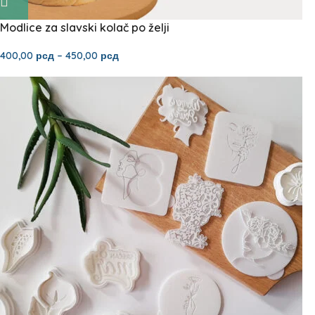
Modlice za slavski kolač po želji
400,00
рсд
–
450,00
рсд