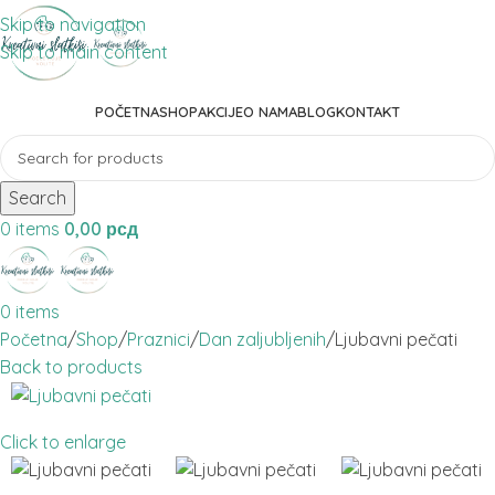
Skip to navigation
Skip to main content
POČETNA
SHOP
AKCIJE
O NAMA
BLOG
KONTAKT
Search
0
items
0,00
рсд
0
items
Početna
Shop
Praznici
Dan zaljubljenih
Ljubavni pečati
Back to products
Click to enlarge