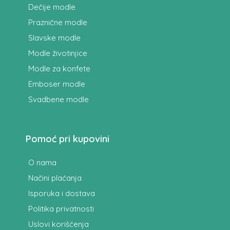
Dečije modle
Praznične modle
Slavske modle
Modle životinjice
Modle za konfete
Emboser modle
Svadbene modle
Pomoć pri kupovini
O nama
Načini plaćanja
Isporuka i dostava
Politika privatnosti
Uslovi korišćenja