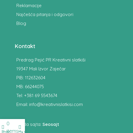
Reklamacije
Najčešća pitanja i odgovori
Blog
Kontakt
Predrag Pejić PR Kreativni slatkiši
19347 Mali Izvor Zaječar
PIB: 112632604
MB: 66244075
Tel: +381 69 5543674
Email: info@kreativnislatkisi.com
0
Izrada sajta:
Seosajt
items
Shop
My account