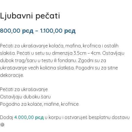
Ljubavni pečati
800,00
рсд
–
1.100,00
рсд
Pečati za ukrašavanje kolača, mafina, krofnica i ostalih
slakiša. Pečati u setu su dimenzija 3.5cm – 4cm. Ostavljaju
dubok trag/šaru u testu ili fondanu. Zgodni su za
ukrašavanje većih količina slatkiša. Pogodni su za sitne
dekoracije.
Pečati za ukrašavanje
Ostavljaju duboku šaru
Pogodno za kolače, mafine, krofnice
Dodaj
4.000,00
рсд
u korpu i ostvaruješ besplatnu dostavu
🍪