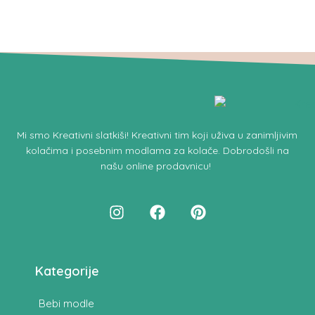
Mi smo
Kreativni slatkiši!
Kreativni tim koji uživa u zanimljivim
kolačima i posebnim modlama za kolače.
Dobrodošli na
našu online prodavnicu
!
Kategorije
Bebi modle