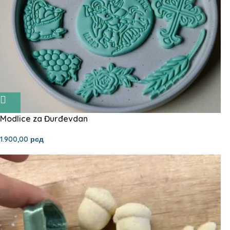
Modlice za Đurđevdan
1.900,00
рсд