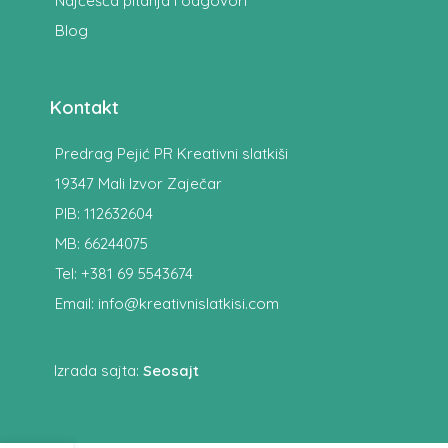
Najčešća pitanja i odgovori
Blog
Kontakt
Predrag Pejić PR Kreativni slatkiši
19347 Mali Izvor Zaječar
PIB: 112632604
MB: 66244075
Tel: +381 69 5543674
Email: info@kreativnislatkisi.com
Izrada sajta:
Seosajt