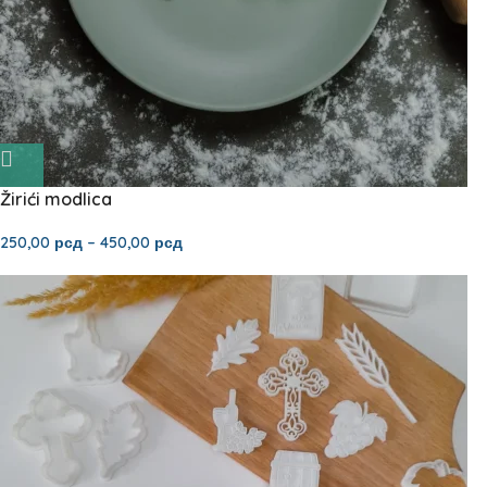
Žirići modlica
250,00
рсд
–
450,00
рсд