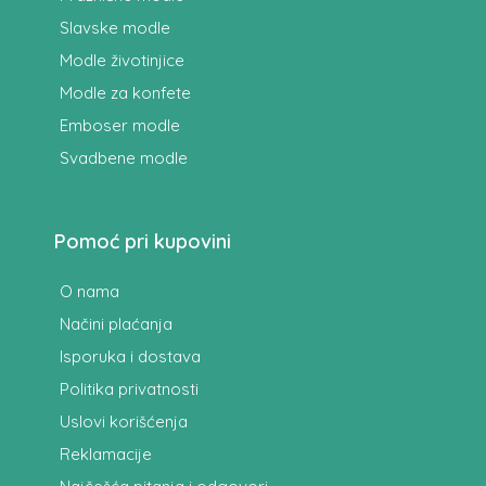
Slavske modle
Modle životinjice
Modle za konfete
Emboser modle
Svadbene modle
Pomoć pri kupovini
O nama
Načini plaćanja
Isporuka i dostava
Politika privatnosti
Uslovi korišćenja
Reklamacije