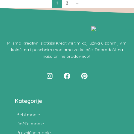
1
2
→
Mi smo
Kreativni slatkiši!
Kreativni tim koji uživa u zanimljivim
kolačima i posebnim modlama za kolače.
Dobrodošli na
našu online prodavnicu
!
Kategorije
Bebi modle
Dečije modle
Praznične modle