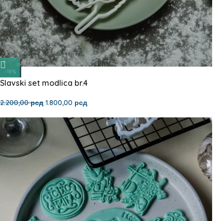
-18%
Slavski set modlica br.4
2.200,00
рсд
1.800,00
рсд