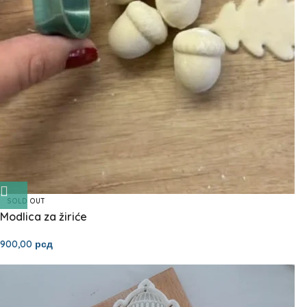
SOLD OUT
Modlica za žiriće
900,00
рсд