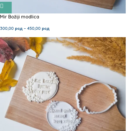
Mir Božiji modlica
300,00
рсд
–
450,00
рсд