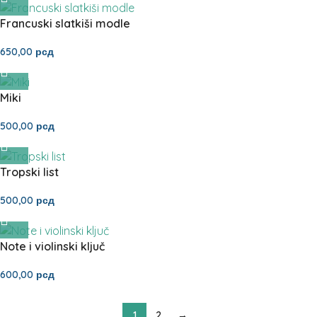
Francuski slatkiši modle
650,00
рсд
Miki
500,00
рсд
Tropski list
500,00
рсд
Note i violinski ključ
600,00
рсд
1
2
→