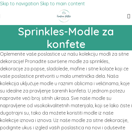
Skip to navigation
Skip to main content
Sprinkles-Modle za
konfete
Oplemenite vaše poslastice uz našu kolekciju modli za sitne
dekoracije! Pronađite savršene modle za sprinkles,
dekoracije za popse, sladolede, mafine i sitne kolače koji će
vaše poslastice pretvoriti u mala umetnička dela. Naša
kolekcija uključuje modle u raznim oblicima i veličinama, koje
su idealne za pravljenje šarenih konfeta. U jednom potezu
napravite veći broj sitnih ukrasa. Sve naše modle su
napravljene od visokokvalitetnih materijala, koji se lako čiste i
dugotrajni su, tako da možete koristiti modle iz naše
kolekcije iznova i iznova. Uz naše modle za sitne dekoracije,
podignite ukus i izgled vaših poslastica na novi i oduševite