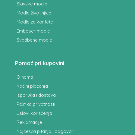
Slavske modle
Modle životinjice
Modle za konfete
Emboser modle
Svadbene modle
Pomoć pri kupovini
O nama
Načini plaćanja
Isporuka i dostava
Politika privatnosti
Uslovi korišćenja
Reklamacije
Najčešća pitanja i odgovori