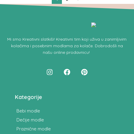
Mi smo
Kreativni slatkiši!
Kreativni tim koji uživa u zanimljivim
kolačima i posebnim modlama za kolače.
Dobrodošli na
našu online prodavnicu
!
Kategorije
Bebi modle
Dečije modle
Praznične modle