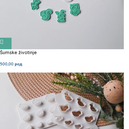
Šumske životinje
500,00
рсд