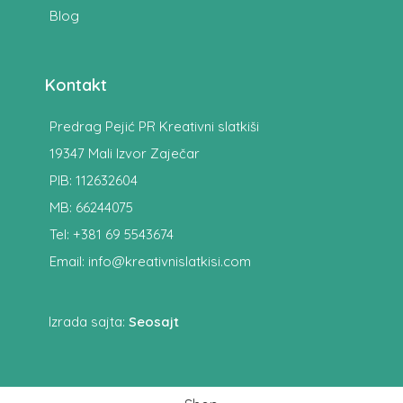
Blog
Kontakt
Predrag Pejić PR Kreativni slatkiši
19347 Mali Izvor Zaječar
PIB: 112632604
MB: 66244075
Tel: +381 69 5543674
Email: info@kreativnislatkisi.com
Izrada sajta:
Seosajt