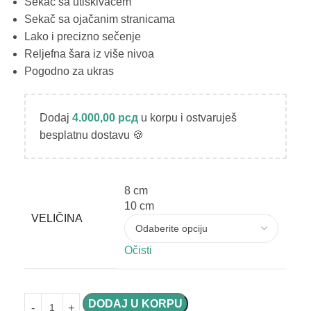
Sekač sa utiskivačem
Sekač sa ojačanim stranicama
Lako i precizno sečenje
Reljefna šara iz više nivoa
Pogodno za ukras
Dodaj
4.000,00
рсд
u korpu i ostvaruješ
besplatnu dostavu 🍪
8 cm
10 cm
VELIČINA
Očisti
DODAJ U KORPU