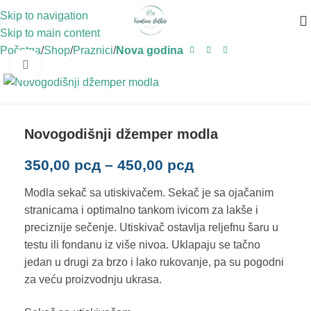
Skip to navigation
Skip to main content
Početna
Shop
Praznici
Nova godina
Click to enlarge
Novogodišnji džemper modla
350,00
рсд
–
450,00
рсд
Modla sekač sa utiskivačem. Sekač je sa ojačanim
stranicama i optimalno tankom ivicom za lakše i
preciznije sečenje. Utiskivač ostavlja reljefnu šaru u
testu ili fondanu iz više nivoa. Uklapaju se tačno
jedan u drugi za brzo i lako rukovanje, pa su pogodni
za veću proizvodnju ukrasa.