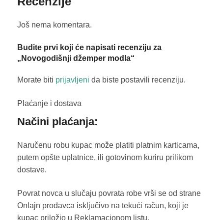
Recenzije
Još nema komentara.
Budite prvi koji će napisati recenziju za
„Novogodišnji džemper modla“
Morate biti
prijavljeni
da biste postavili recenziju.
Plaćanje i dostava
Načini plaćanja:
Naručenu robu kupac može platiti platnim karticama,
putem opšte uplatnice, ili gotovinom kuriru prilikom
dostave.
Povrat novca u slučaju povrata robe vrši se od strane
Onlajn prodavca isključivo na tekući račun, koji je
kupac priložio u Reklamacionom listu.