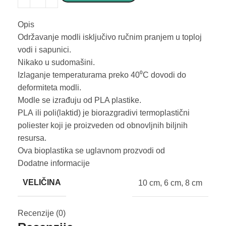
Opis
Održavanje modli isključivo ručnim pranjem u toploj
vodi i sapunici.
Nikako u sudomašini.
Izlaganje temperaturama preko 40⁰C dovodi do
deformiteta modli.
Modle se izrađuju od PLA plastike.
PLA ili poli(laktid) je biorazgradivi termoplastični
poliester koji je proizveden od obnovljnih biljnih
resursa.
Ova bioplastika se uglavnom prozvodi od
kukuruznog brašna ili ostataka šećerne repe.
Dodatne informacije
Potpuno je bezbedna za upotrebu u kućnim uslovima
VELIČINA
10 cm
,
6 cm
,
8 cm
i sa hranom.
Recenzije (0)