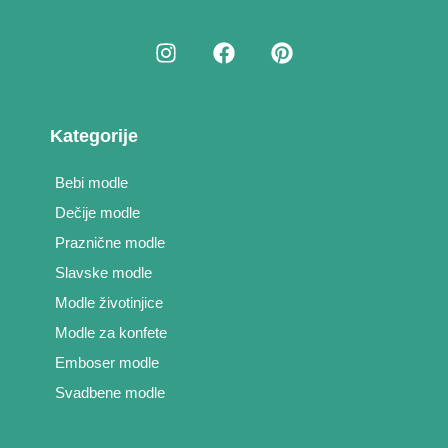
Kategorije
Bebi modle
Dečije modle
Praznične modle
Slavske modle
Modle životinjice
Modle za konfete
Emboser modle
Svadbene modle