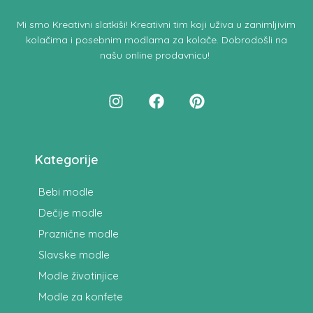
Mi smo
Kreativni slatkiši!
Kreativni tim koji uživa u zanimljivim
kolačima i posebnim modlama za kolače.
Dobrodošli na
našu online prodavnicu
!
Kategorije
Bebi modle
Dečije modle
Praznične modle
Slavske modle
Modle životinjice
Modle za konfete