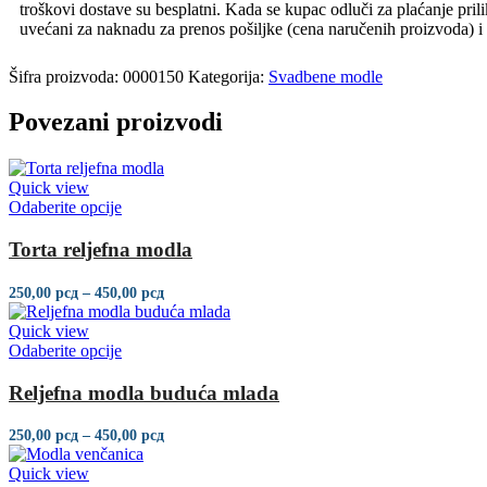
troškovi dostave su besplatni. Kada se kupac odluči za plaćanje pri
uvećani za naknadu za prenos pošiljke (cena naručenih proizvoda) 
Šifra proizvoda:
0000150
Kategorija:
Svadbene modle
Povezani proizvodi
Quick view
Odaberite opcije
Torta reljefna modla
250,00
рсд
–
450,00
рсд
Quick view
Odaberite opcije
Reljefna modla buduća mlada
250,00
рсд
–
450,00
рсд
Quick view