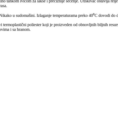
o tankom ivicom za lakše i preciznije sečenje. Utiskivač ostavlja reljef
rasa.
. Nikako u sudomašini. Izlaganje temperaturama preko 40⁰C dovodi do d
vi termoplastični poliester koji je proizveden od obnovljnih biljnih re
ovima i sa hranom.