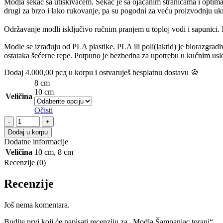
Modla sekač sa utiskivačem. Sekač je sa ojačanim stranicama i optimaln
drugi za brzo i lako rukovanje, pa su pogodni za veću proizvodnju uk
Održavanje modli isključivo ručnim pranjem u toploj vodi i sapunici
Modle se izrađuju od PLA plastike. PLA ili poli(laktid) je biorazgradi
ostataka šećerne repe. Potpuno je bezbedna za upotrebu u kućnim usl
Dodaj
4.000,00
рсд
u korpu i ostvaruješ besplatnu dostavu 🍪
8 cm
10 cm
Veličina
Očisti
Dodaj u korpu
Dodatne informacije
Veličina
10 cm
,
8 cm
Recenzije (0)
Recenzije
Još nema komentara.
Budite prvi koji će napisati recenziju za „Modla Šampanjac toranj“