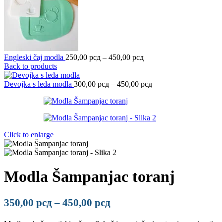
Engleski čaj modla
250,00
рсд
–
450,00
рсд
Back to products
Devojka s leđa modla
300,00
рсд
–
450,00
рсд
Click to enlarge
Modla Šampanjac toranj
350,00
рсд
–
450,00
рсд