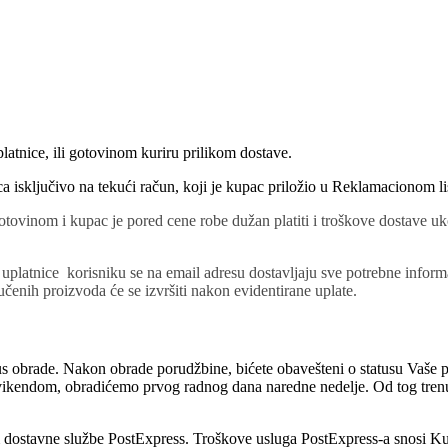
atnice, ili gotovinom kuriru prilikom dostave.
a isključivo na tekući račun, koji je kupac priložio u Reklamacionom li
otovinom i kupac je pored cene robe dužan platiti i troškove dostave uk
uplatnice korisniku se na email adresu dostavljaju sve potrebne inform
čenih proizvoda će se izvršiti nakon evidentirane uplate.
s obrade. Nakon obrade porudžbine, bićete obavešteni o statusu Vaše 
vikendom, obradićemo prvog radnog dana naredne nedelje. Od tog trenu
em dostavne službe PostExpress. Troškove usluga PostExpress-a snosi 