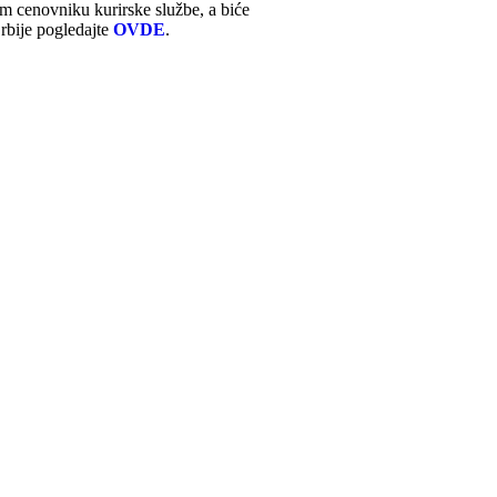
m cenovniku kurirske službe, a biće
rbije pogledajte
OVDE
.