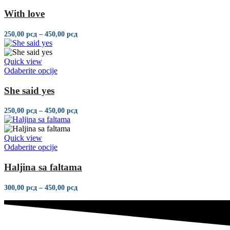
With love
250,00
рсд
–
450,00
рсд
Quick view
Odaberite opcije
She said yes
250,00
рсд
–
450,00
рсд
Quick view
Odaberite opcije
Haljina sa faltama
300,00
рсд
–
450,00
рсд