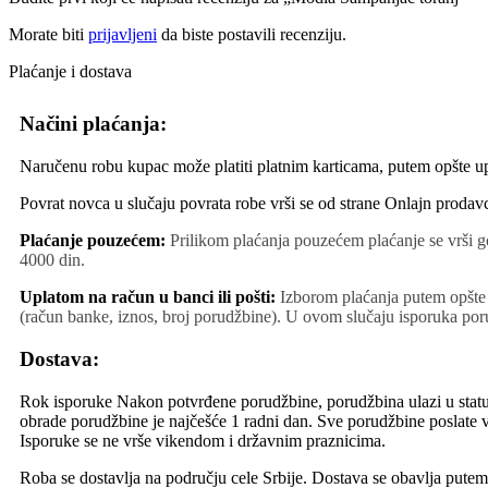
Morate biti
prijavljeni
da biste postavili recenziju.
Plaćanje i dostava
Načini plaćanja:
Naručenu robu kupac može platiti platnim karticama, putem opšte upl
Povrat novca u slučaju povrata robe vrši se od strane Onlajn prodavc
Plaćanje pouzećem:
Prilikom plaćanja pouzećem plaćanje se vrši g
4000 din.
Uplatom na račun u banci ili pošti:
Izborom plaćanja putem opšte 
(račun banke, iznos, broj porudžbine). U ovom slučaju isporuka poru
Dostava:
Rok isporuke Nakon potvrđene porudžbine, porudžbina ulazi u statu
obrade porudžbine je najčešće 1 radni dan. Sve porudžbine poslate 
Isporuke se ne vrše vikendom i državnim praznicima.
Roba se dostavlja na području cele Srbije. Dostava se obavlja put