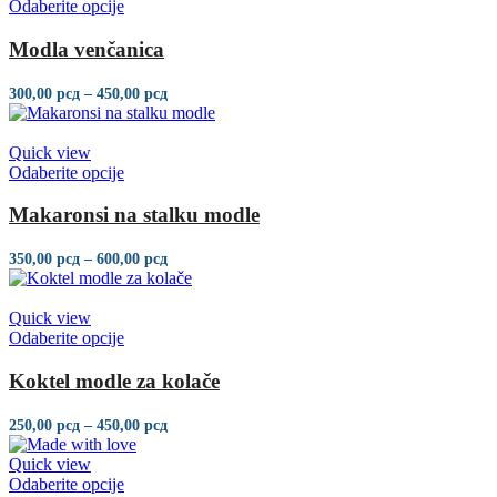
Odaberite opcije
Modla venčanica
300,00
рсд
–
450,00
рсд
Quick view
Odaberite opcije
Makaronsi na stalku modle
350,00
рсд
–
600,00
рсд
Quick view
Odaberite opcije
Koktel modle za kolače
250,00
рсд
–
450,00
рсд
Quick view
Odaberite opcije