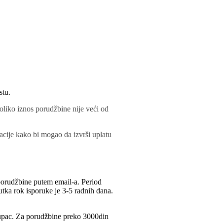
stu.
oliko iznos porudžbine nije veći od
acije kako bi mogao da izvrši uplatu
porudžbine putem email-a. Period
tka rok isporuke je 3-5 radnih dana.
Kupac. Za porudžbine preko 3000din