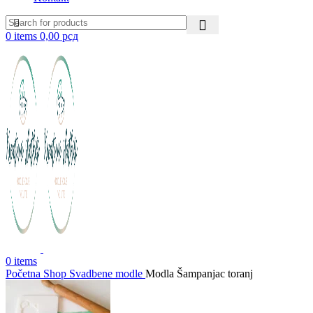
0
items
0,00
рсд
0
items
Početna
Shop
Svadbene modle
Modla Šampanjac toranj