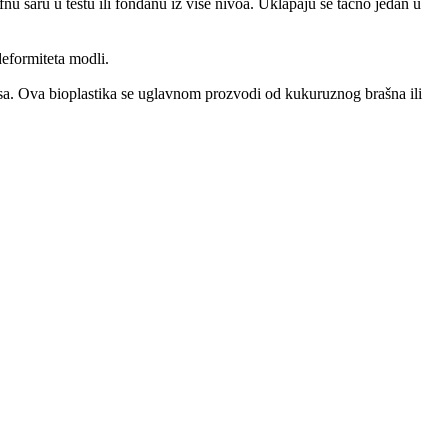
nu šaru u testu ili fondanu iz više nivoa. Uklapaju se tačno jedan u
eformiteta modli.
sursa. Ova bioplastika se uglavnom prozvodi od kukuruznog brašna ili