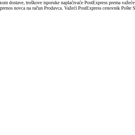
likom dostave, troškove isporuke naplaćivaće PostExpress prema važeće
i prenos novca na račun Prodavca. Važeći PostExpress cenovnik Pošte S