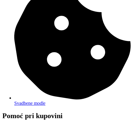
Svadbene modle
Pomoć pri kupovini