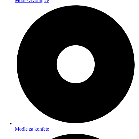
Modle životinjice
Modle za konfete