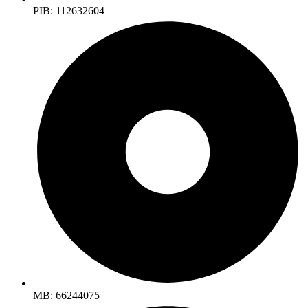
PIB: 112632604
MB: 66244075