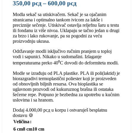
Raspon
350,00
рсд
–
600,00
рсд
cena:
Modla sekač sa utiskivačem. Sekač je sa ojačanim
od
stranicama i optimalno tankom ivicom za lakše i
350,00 рсд
preciznije sečenje. Utiskivač ostavlja reljefnu šaru u testu
ili fondanu iz više nivoa. Uklapaju se tačno jedan u drugi
do
za brzo i lako rukovanje, pa su pogodni za veću
600,00 рсд
proizvodnju ukrasa.
Održavanje modli isključivo ručnim pranjem u toploj
vodi i sapunici. Nikako u sudomašini. Izlaganje
temperaturama preko 40⁰C dovodi do deformiteta modli.
Modle se izrađuju od PLA plastike. PLA ili poli(laktid) je
biorazgradivi termoplastični poliester koji je proizveden
od obnovljnih biljnih resursa. Ova bioplastika se
uglavnom prozvodi od kukuruznog brašna ili ostataka
šećerne repe. Potpuno je bezbedna za upotrebu u kućnim
uslovima i sa hranom.
Dodaj
4.000,00
рсд
u korpu i ostvaruješ besplatnu
dostavu 🍪
Veličina
6 cm
8 cm
10 cm