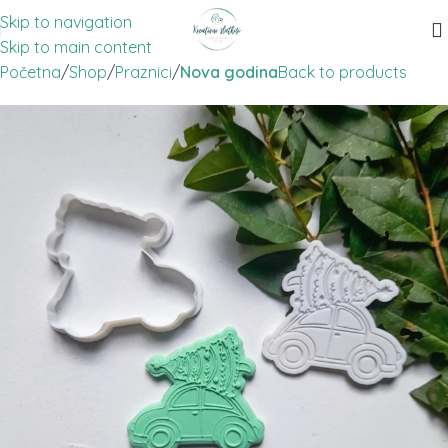
Skip to navigation
Skip to main content
Početna
Shop
Praznici
Nova godina
Back to products