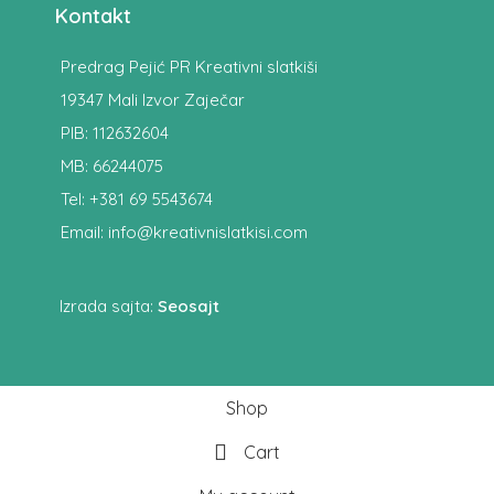
Kontakt
Predrag Pejić PR Kreativni slatkiši
19347 Mali Izvor Zaječar
PIB: 112632604
MB: 66244075
Tel: +381 69 5543674
Email: info@kreativnislatkisi.com
Izrada sajta:
Seosajt
Shop
Cart