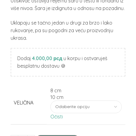
Utiskivač ostavlja reljefnu šaru u testu ili fondanu iz
više nivoa. Šara je izdignuta u odnosu na pozadinu.
Uklapaju se tačno jedan u drugi za brzo i lako
rukovanje, pa su pogodni za veću proizvodnju
ukrasa.
Dodaj
4.000,00
рсд
u korpu i ostvaruješ
besplatnu dostavu 🍪
8 cm
10 cm
VELIČINA
Očisti