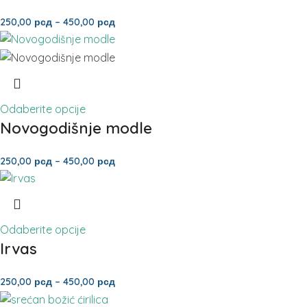
na račun Prodavca. Važeći PostExpress cenovnik
250,00
рсд
–
450,00
рсд
Pošte Srbije pogledajte
OVDE
.
Odaberite opcije
Novogodišnje modle
250,00
рсд
–
450,00
рсд
Odaberite opcije
Irvas
250,00
рсд
–
450,00
рсд