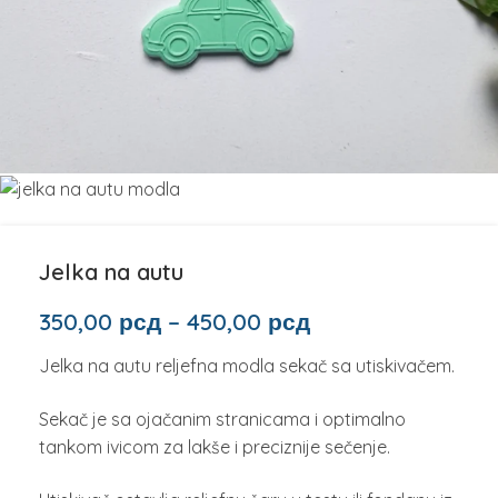
Jelka na autu
350,00
рсд
–
450,00
рсд
Jelka na autu reljefna modla sekač sa utiskivačem.
Sekač je sa ojačanim stranicama i optimalno
tankom ivicom za lakše i preciznije sečenje.