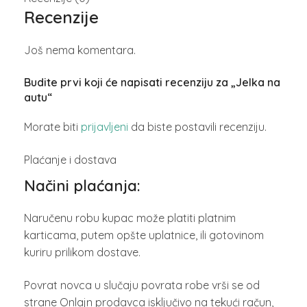
Recenzije
Još nema komentara.
Budite prvi koji će napisati recenziju za „Jelka na
autu“
Morate biti
prijavljeni
da biste postavili recenziju.
Plaćanje i dostava
Načini plaćanja:
Naručenu robu kupac može platiti platnim
karticama, putem opšte uplatnice, ili gotovinom
kuriru prilikom dostave.
Povrat novca u slučaju povrata robe vrši se od
strane Onlajn prodavca isključivo na tekući račun,