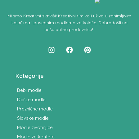
Mi smo
Kreativni slatkiši!
Kreativni tim koji uživa u zanimljivim
kolačima i posebnim modlama za kolače.
Dobrodošli na
našu online prodavnicu
!
Kategorije
Bebi modle
Dečije modle
Praznične modle
Slavske modle
Modle životinjice
Modle za konfete