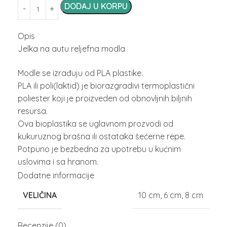
DODAJ U KORPU
Opis
Jelka na autu reljefna modla
Modle se izrađuju od PLA plastike.
PLA ili poli(laktid) je biorazgradivi termoplastični
poliester koji je proizveden od obnovljnih biljnih
resursa.
Ova bioplastika se uglavnom prozvodi od
kukuruznog brašna ili ostataka šećerne repe.
Potpuno je bezbedna za upotrebu u kućnim
uslovima i sa hranom.
Modle prati toplom vodom i sapunicom.
Dodatne informacije
Nikako u sudomašini!
VELIČINA
10 cm
,
6 cm
,
8 cm
Temperature preko 40⁰C dovode do deformiteta
modli
Recenzije (0)