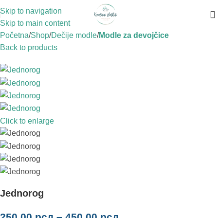
Skip to navigation
Skip to main content
Početna
Shop
Dečije modle
Modle za devojčice
Back to products
Click to enlarge
Jednorog
250,00
рсд
–
450,00
рсд