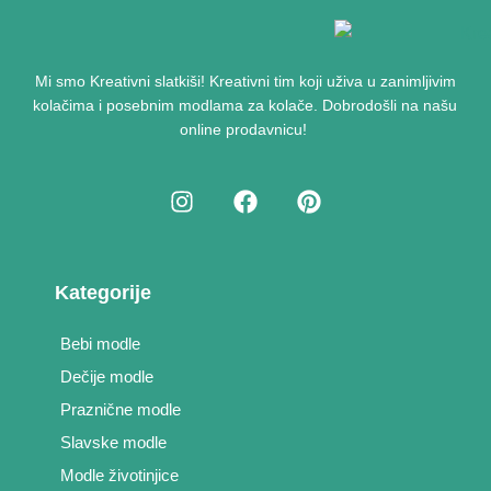
Mi smo
Kreativni slatkiši!
Kreativni tim koji uživa u zanimljivim
kolačima i posebnim modlama za kolače.
Dobrodošli na našu
online prodavnicu
!
Kategorije
Bebi modle
Dečije modle
Praznične modle
Slavske modle
Modle životinjice