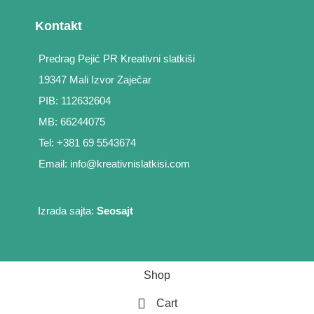
Kontakt
Predrag Pejić PR Kreativni slatkiši
19347 Mali Izvor Zaječar
PIB: 112632604
MB: 66244075
Tel: +381 69 5543674
Email: info@kreativnislatkisi.com
Izrada sajta:
Seosajt
Shop
Cart