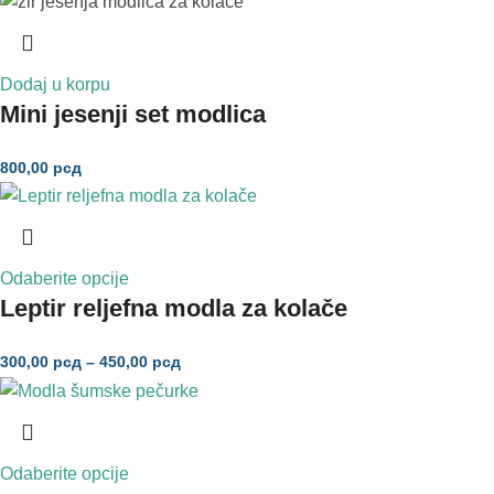
Dodaj u korpu
Mini jesenji set modlica
800,00
рсд
Odaberite opcije
Leptir reljefna modla za kolače
300,00
рсд
–
450,00
рсд
Odaberite opcije