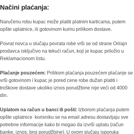
Načini plaćanja:
Naručenu robu kupac može platiti platnim karticama, putem
opšte uplatnice, ili gotovinom kuriru prilikom dostave.
Povrat novca u slučaju povrata robe vrši se od strane Onlajn
prodavca isključivo na tekući račun, koji je kupac priložio u
Reklamacionom listu.
Plaćanje pouzećem:
Prilikom plaćanja pouzećem plaćanje se
vrši gotovinom i kupac je pored cene robe dužan platiti i
troškove dostave ukoliko iznos porudžbine nije veći od 4000
din.
Uplatom na račun u banci ili pošti:
Izborom plaćanja putem
opšte uplatnice korisniku se na email adresu dostavljaju sve
potrebne informacije kako bi mogao da izvrši uplatu (račun
banke, iznos, broj porudžbine). U ovom slučaju isporuka