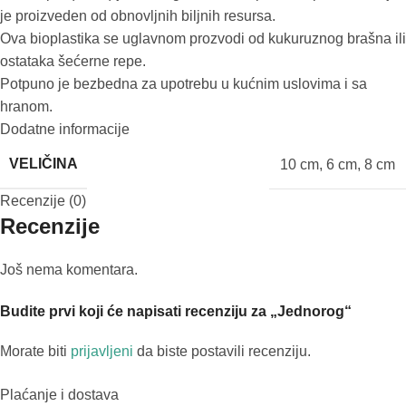
je proizveden od obnovljnih biljnih resursa.
Ova bioplastika se uglavnom prozvodi od kukuruznog brašna ili
ostataka šećerne repe.
Potpuno je bezbedna za upotrebu u kućnim uslovima i sa
hranom.
Dodatne informacije
VELIČINA
10 cm
,
6 cm
,
8 cm
Recenzije (0)
Recenzije
Još nema komentara.
Budite prvi koji će napisati recenziju za „Jednorog“
Morate biti
prijavljeni
da biste postavili recenziju.
Plaćanje i dostava