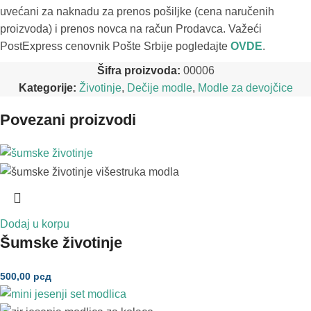
uvećani za naknadu za prenos pošiljke (cena naručenih
proizvoda) i prenos novca na račun Prodavca. Važeći
PostExpress cenovnik Pošte Srbije pogledajte
OVDE
.
Šifra proizvoda:
00006
Kategorije:
Životinje
,
Dečije modle
,
Modle za devojčice
Povezani proizvodi
Dodaj u korpu
Šumske životinje
500,00
рсд