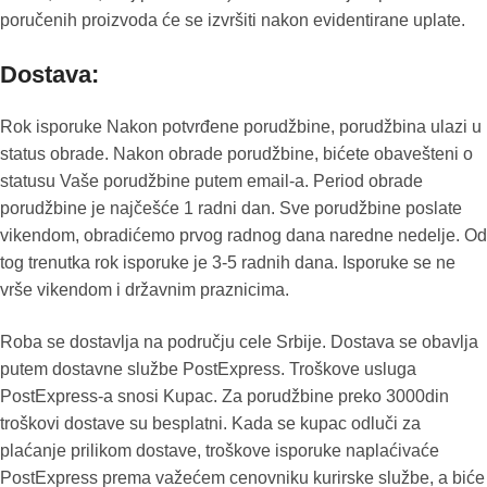
poručenih proizvoda će se izvršiti nakon evidentirane uplate.
Dostava:
Rok isporuke Nakon potvrđene porudžbine, porudžbina ulazi u
status obrade. Nakon obrade porudžbine, bićete obavešteni o
statusu Vaše porudžbine putem email-a. Period obrade
porudžbine je najčešće 1 radni dan. Sve porudžbine poslate
vikendom, obradićemo prvog radnog dana naredne nedelje. Od
tog trenutka rok isporuke je 3-5 radnih dana. Isporuke se ne
vrše vikendom i državnim praznicima.
Roba se dostavlja na području cele Srbije. Dostava se obavlja
putem dostavne službe PostExpress. Troškove usluga
PostExpress-a snosi Kupac. Za porudžbine preko 3000din
troškovi dostave su besplatni. Kada se kupac odluči za
plaćanje prilikom dostave, troškove isporuke naplaćivaće
PostExpress prema važećem cenovniku kurirske službe, a biće