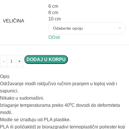
6 cm
8 cm
10 cm
VELIČINA
Očisti
DODAJ U KORPU
Opis
Održavanje modli isključivo ručnim pranjem u toploj vodi i
sapunici.
Nikako u sudomašini.
Izlaganje temperaturama preko 40⁰C dovodi do deformiteta
modli.
Modle se izrađuju od PLA plastike.
PLA ili poli(laktid) je biorazgradivi termoplastični poliester koji