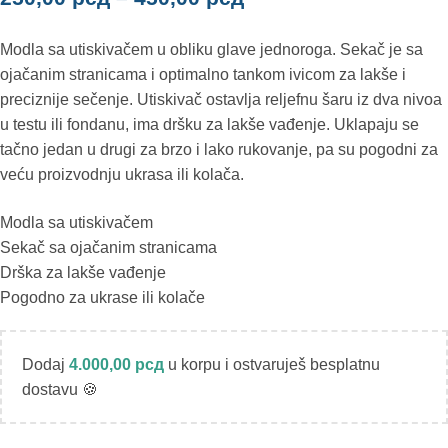
Modla sa utiskivačem u obliku glave jednoroga. Sekač je sa
ojačanim stranicama i optimalno tankom ivicom za lakše i
preciznije sečenje. Utiskivač ostavlja reljefnu šaru iz dva nivoa
u testu ili fondanu, ima dršku za lakše vađenje. Uklapaju se
tačno jedan u drugi za brzo i lako rukovanje, pa su pogodni za
veću proizvodnju ukrasa ili kolača.
Modla sa utiskivačem
Sekač sa ojačanim stranicama
Drška za lakše vađenje
Pogodno za ukrase ili kolače
Dodaj
4.000,00
рсд
u korpu i ostvaruješ besplatnu
dostavu 🍪