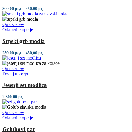
više
varijanti.
Raspon
300,00
рсд
–
450,00
рсд
Opcije
cena:
mogu
od
300,00 рсд
biti
Quick view
do
izabrane
Ovaj
Odaberite opcije
450,00 рсд
na
proizvod
stranici
ima
Srpski grb modla
proizvoda.
više
varijanti.
Raspon
250,00
рсд
–
450,00
рсд
Opcije
cena:
mogu
od
250,00 рсд
biti
Quick view
do
izabrane
Dodaj u korpu
450,00 рсд
na
stranici
Jesenji set modlica
proizvoda.
2.300,00
рсд
Quick view
Ovaj
Odaberite opcije
proizvod
ima
Golubovi par