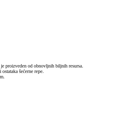
i je proizveden od obnovljnih biljnih resursa.
 ostataka šećerne repe.
om.