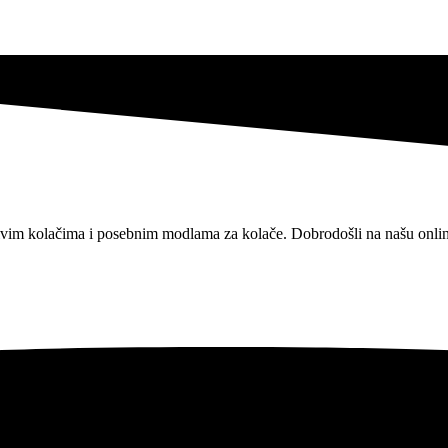
jivim kolačima i posebnim modlama za kolače.
Dobrodošli na našu onli