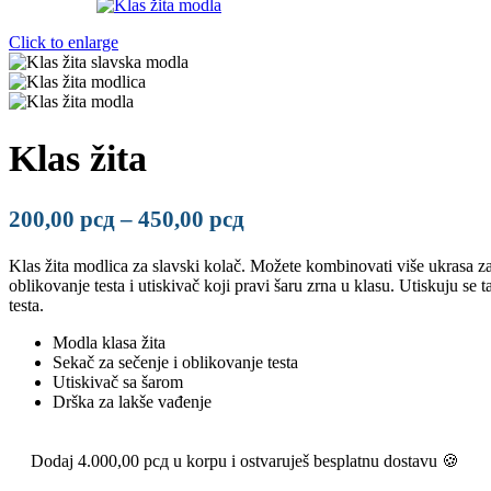
Click to enlarge
Klas žita
Raspon
200,00
рсд
–
450,00
рсд
cena:
Klas žita modlica za slavski kolač. Možete kombinovati više ukrasa za 
od
oblikovanje testa i utiskivač koji pravi šaru zrna u klasu. Utiskuju se
200,00 рсд
testa.
do
Modla klasa žita
450,00 рсд
Sekač za sečenje i oblikovanje testa
Utiskivač sa šarom
Drška za lakše vađenje
Dodaj
4.000,00
рсд
u korpu i ostvaruješ besplatnu dostavu 🍪