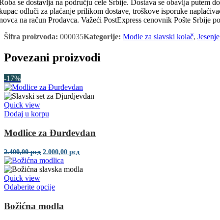
Roba se dostavlja na području cele Srbije. Dostava se obavlja putem d
kupac odluči za plaćanje prilikom dostave, troškove isporuke naplaćiv
novca na račun Prodavca. Važeći PostExpress cenovnik Pošte Srbije p
Šifra proizvoda:
000035
Kategorije:
Modle za slavski kolač
,
Jesenj
Povezani proizvodi
-17%
Quick view
Dodaj u korpu
Modlice za Đurđevdan
Originalna
Trenutna
2.400,00
рсд
2.000,00
рсд
cena
cena
je
je:
bila:
2.000,00 рсд.
Quick view
2.400,00 рсд.
Ovaj
Odaberite opcije
proizvod
ima
Božićna modla
više