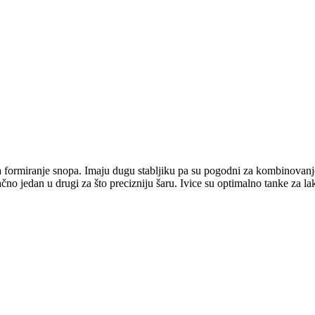
formiranje snopa. Imaju dugu stabljiku pa su pogodni za kombinovanje, a
 tačno jedan u drugi za što precizniju šaru. Ivice su optimalno tanke za l