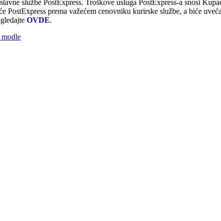
ostavne službe PostExpress. Troškove usluga PostExpress-a snosi Kupa
aće PostExpress prema važećem cenovniku kurirske službe, a biće uvec
ogledajte
OVDE
.
e modle