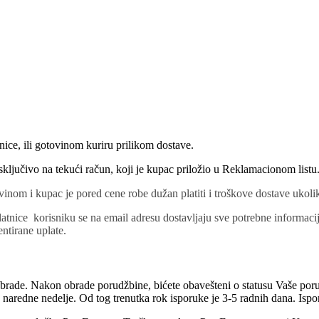
ice, ili gotovinom kuriru prilikom dostave.
sključivo na tekući račun, koji je kupac priložio u Reklamacionom listu
inom i kupac je pored cene robe dužan platiti i troškove dostave ukoli
tnice korisniku se na email adresu dostavljaju sve potrebne informacij
ntirane uplate.
brade. Nakon obrade porudžbine, bićete obavešteni o statusu Vaše poru
aredne nedelje. Od tog trenutka rok isporuke je 3-5 radnih dana. Ispo