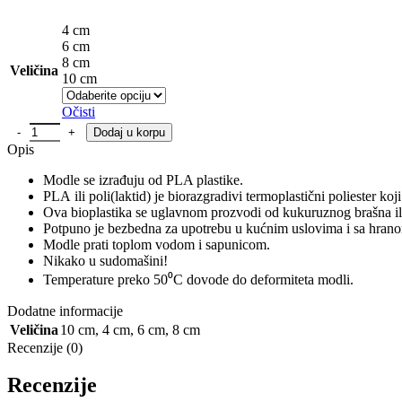
4 cm
6 cm
8 cm
Veličina
10 cm
Očisti
Klas žita količina
Dodaj u korpu
Opis
Modle se izrađuju od PLA plastike.
PLA ili poli(laktid) je biorazgradivi termoplastični poliester koj
Ova bioplastika se uglavnom prozvodi od kukuruznog brašna ili
Potpuno je bezbedna za upotrebu u kućnim uslovima i sa hran
Modle prati toplom vodom i sapunicom.
Nikako u sudomašini!
Temperature preko 50⁰C dovode do deformiteta modli.
Dodatne informacije
Veličina
10 cm
,
4 cm
,
6 cm
,
8 cm
Recenzije (0)
Recenzije