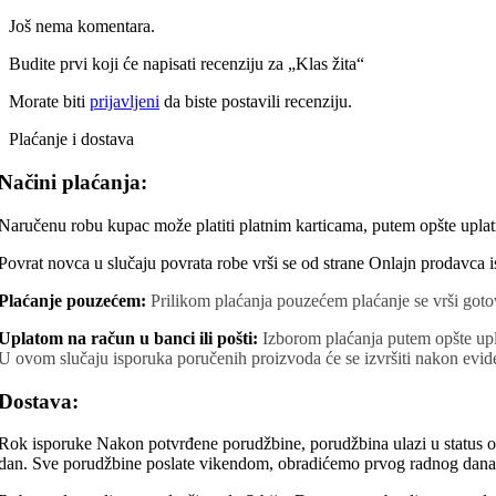
Još nema komentara.
Budite prvi koji će napisati recenziju za „Klas žita“
Morate biti
prijavljeni
da biste postavili recenziju.
Plaćanje i dostava
Načini plaćanja:
Naručenu robu kupac može platiti platnim karticama, putem opšte uplatn
Povrat novca u slučaju povrata robe vrši se od strane Onlajn prodavca i
Plaćanje pouzećem:
Prilikom plaćanja pouzećem plaćanje se vrši gotov
Uplatom na račun u banci ili pošti:
Izborom plaćanja putem opšte upla
U ovom slučaju isporuka poručenih proizvoda će se izvršiti nakon evide
Dostava:
Rok isporuke Nakon potvrđene porudžbine, porudžbina ulazi u status o
dan. Sve porudžbine poslate vikendom, obradićemo prvog radnog dana n