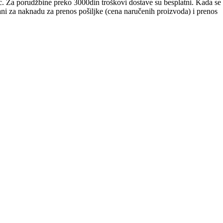
c. Za porudžbine preko 3000din troškovi dostave su besplatni. Kada se
́ani za naknadu za prenos pošiljke (cena naručenih proizvoda) i prenos