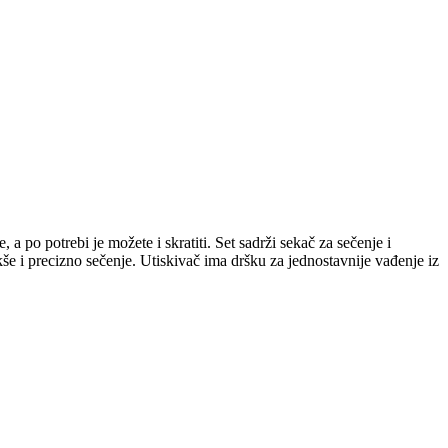
 po potrebi je možete i skratiti. Set sadrži sekač za sečenje i
akše i precizno sečenje. Utiskivač ima dršku za jednostavnije vađenje iz