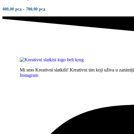
više
varijanti.
Raspon
400,00
рсд
–
700,00
рсд
Opcije
cena:
mogu
od
400,00 рсд
biti
do
izabrane
700,00 рсд
na
stranici
proizvoda.
Mi smo
Kreativni slatkiši!
Kreativni tim koji uživa u zaniml
Instagram