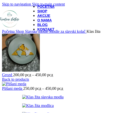
Skip to navigation
Skip to main content
POČETNA
SHOP
AKCIJE
O NAMA
BLOG
KONTAKT
Početna
Shop
Slavske modle
Modle za slavski kolač
Klas žita
Raspon
Grozd
200,00
рсд
–
450,00
рсд
cena:
Back to products
od
200,00 рсд
Raspon
Plišani meda
250,00
рсд
–
450,00
рсд
do
cena:
450,00 рсд
od
250,00 рсд
do
450,00 рсд