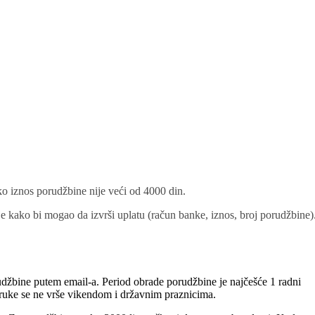
.
ko iznos porudžbine nije veći od 4000 din.
e kako bi mogao da izvrši uplatu (račun banke, iznos, broj porudžbine)
džbine putem email-a. Period obrade porudžbine je najčešće 1 radni
ruke se ne vrše vikendom i državnim praznicima.