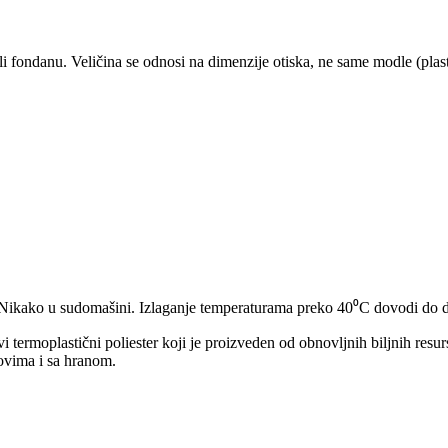
 ili fondanu. Veličina se odnosi na dimenzije otiska, ne same modle (plas
. Nikako u sudomašini. Izlaganje temperaturama preko 40⁰C dovodi do d
vi termoplastični poliester koji je proizveden od obnovljnih biljnih re
ovima i sa hranom.