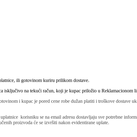
atnice, ili gotovinom kuriru prilikom dostave.
a isključivo na tekući račun, koji je kupac priložio u Reklamacionom li
otovinom i kupac je pored cene robe dužan platiti i troškove dostave uk
uplatnice korisniku se na email adresu dostavljaju sve potrebne inform
čenih proizvoda će se izvršiti nakon evidentirane uplate.