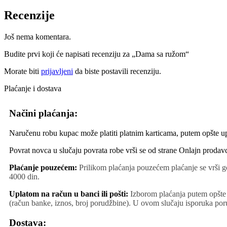
Recenzije
Još nema komentara.
Budite prvi koji će napisati recenziju za „Dama sa ružom“
Morate biti
prijavljeni
da biste postavili recenziju.
Plaćanje i dostava
Načini plaćanja:
Naručenu robu kupac može platiti platnim karticama, putem opšte upl
Povrat novca u slučaju povrata robe vrši se od strane Onlajn prodavc
Plaćanje pouzećem:
Prilikom plaćanja pouzećem plaćanje se vrši g
4000 din.
Uplatom na račun u banci ili pošti:
Izborom plaćanja putem opšte 
(račun banke, iznos, broj porudžbine). U ovom slučaju isporuka poru
Dostava: