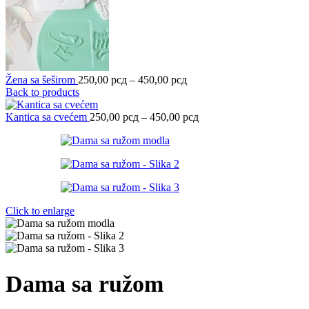
Žena sa šeširom
250,00
рсд
–
450,00
рсд
Back to products
Kantica sa cvećem
250,00
рсд
–
450,00
рсд
Click to enlarge
Dama sa ružom