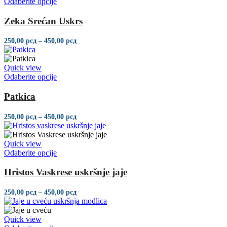
Odaberite opcije
Zeka Srećan Uskrs
250,00
рсд
–
450,00
рсд
Quick view
Odaberite opcije
Patkica
250,00
рсд
–
450,00
рсд
Quick view
Odaberite opcije
Hristos Vaskrese uskršnje jaje
250,00
рсд
–
450,00
рсд
Quick view