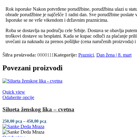
Rok isporuke Nakon potvrđene porudžbine, porudžbina ulazi u statu
obrade porudžbine je najčešće 1 radni dan. Sve porudžbine poslate 
Isporuke se ne vrše vikendom i državnim praznicima.
Roba se dostavlja na području cele Srbije. Dostava se obavlja put
troškovi dostave su besplatni. Kada se kupac odluči za plaćanje pri
uvećani za naknadu za prenos pošiljke (cena naručenih proizvoda) 
Šifra proizvoda:
0000111
Kategorije:
Praznici
,
Dan žena | 8. mart
Povezani proizvodi
Quick view
Odaberite opcije
Silueta ženskog lika – cvetna
250,00
рсд
–
450,00
рсд