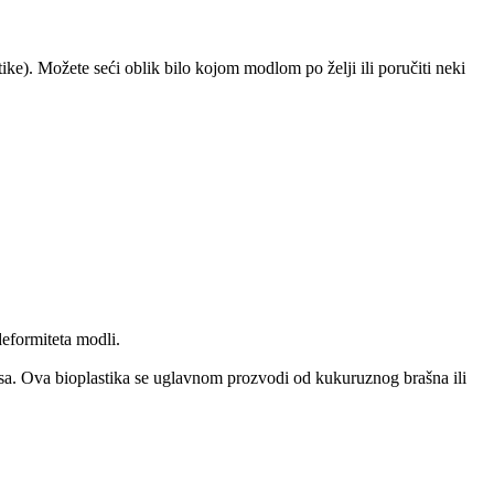
tike). Možete seći oblik bilo kojom modlom po želji ili poručiti neki
eformiteta modli.
sursa. Ova bioplastika se uglavnom prozvodi od kukuruznog brašna ili