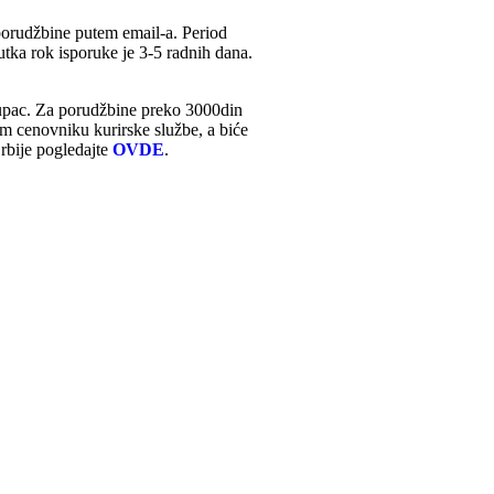
porudžbine putem email-a. Period
tka rok isporuke je 3-5 radnih dana.
Kupac. Za porudžbine preko 3000din
m cenovniku kurirske službe, a biće
rbije pogledajte
OVDE
.