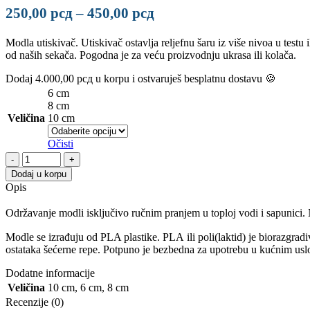
250,00
рсд
–
450,00
рсд
Modla utiskivač. Utiskivač ostavlja reljefnu šaru iz više nivoa u testu
od naših sekača. Pogodna je za veću proizvodnju ukrasa ili kolača.
Dodaj
4.000,00
рсд
u korpu i ostvaruješ besplatnu dostavu 🍪
6 cm
8 cm
Veličina
10 cm
Očisti
Dodaj u korpu
Opis
Održavanje modli isključivo ručnim pranjem u toploj vodi i sapunici
Modle se izrađuju od PLA plastike. PLA ili poli(laktid) je biorazgradi
ostataka šećerne repe. Potpuno je bezbedna za upotrebu u kućnim usl
Dodatne informacije
Veličina
10 cm
,
6 cm
,
8 cm
Recenzije (0)