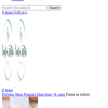
Search
0
items
0,00
рсд
0
items
Početna
Shop
Praznici
Dan žena | 8. mart
Dama sa ružom