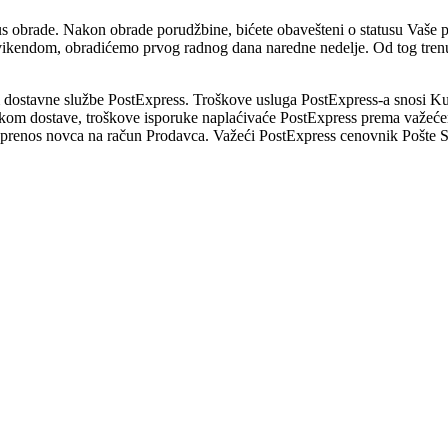
s obrade. Nakon obrade porudžbine, bićete obavešteni o statusu Vaše 
vikendom, obradićemo prvog radnog dana naredne nedelje. Od tog trenu
em dostavne službe PostExpress. Troškove usluga PostExpress-a snosi 
likom dostave, troškove isporuke naplaćivaće PostExpress prema važeće
i prenos novca na račun Prodavca. Važeći PostExpress cenovnik Pošte S