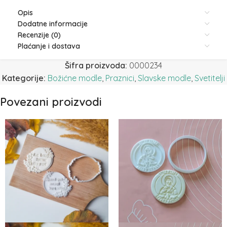
Opis
Dodatne informacije
Recenzije (0)
Plaćanje i dostava
Šifra proizvoda:
0000234
Kategorije:
Božićne modle
,
Praznici
,
Slavske modle
,
Svetitelji
Povezani proizvodi