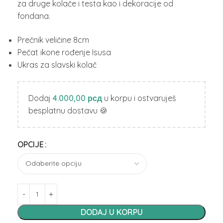
za druge kolače i testa kao i dekoracije od
fondana.
Prečnik veličine 8cm
Pečat ikone rođenje Isusa
Ukras za slavski kolač
Dodaj
4.000,00
рсд
u korpu i ostvaruješ
besplatnu dostavu 🍪
OPCIJE
DODAJ U KORPU