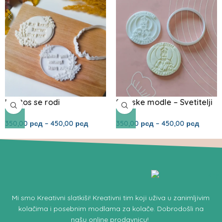
Hristos se rodi
Slavske modle – Svetitelji
350,00
рсд
–
450,00
рсд
350,00
рсд
–
450,00
рсд
Mi smo
Kreativni slatkiši!
Kreativni tim koji uživa u zanimljivim
kolačima i posebnim modlama za kolače.
Dobrodošli na
našu online prodavnicu
!