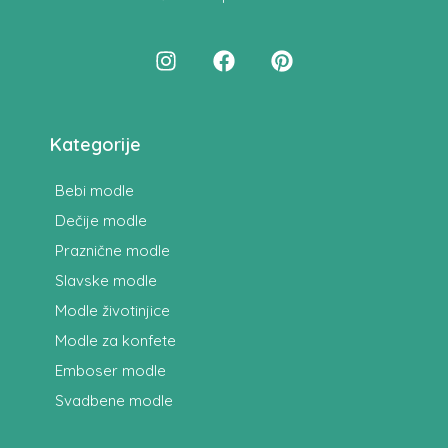
Kategorije
Bebi modle
Dečije modle
Praznične modle
Slavske modle
Modle životinjice
Modle za konfete
Emboser modle
Svadbene modle