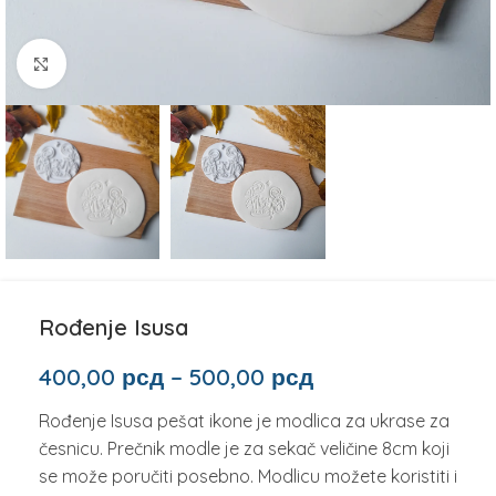
Click to enlarge
Rođenje Isusa
400,00
рсд
–
500,00
рсд
Rođenje Isusa pešat ikone je modlica za ukrase za
česnicu. Prečnik modle je za sekač veličine 8cm koji
se može poručiti posebno. Modlicu možete koristiti i