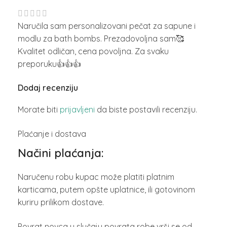
Naručila sam personalizovani pečat za sapune i
modlu za bath bombs. Prezadovoljna sam🥰
Kvalitet odličan, cena povoljna. Za svaku
preporuku👍👍👍
Dodaj recenziju
Morate biti
prijavljeni
da biste postavili recenziju.
Plaćanje i dostava
Načini plaćanja:
Naručenu robu kupac može platiti platnim
karticama, putem opšte uplatnice, ili gotovinom
kuriru prilikom dostave.
Povrat novca u slučaju povrata robe vrši se od