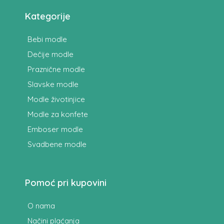
pošiljke (cena naručenih proizvoda) i prenos novca
Kategorije
na račun Prodavca. Važeći PostExpress cenovnik
Pošte Srbije pogledajte
OVDE
.
Bebi modle
Dečije modle
Praznične modle
Slavske modle
Modle životinjice
Modle za konfete
Emboser modle
Svadbene modle
Pomoć pri kupovini
O nama
Načini plaćanja