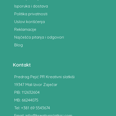
Isporuka i dostava
Politika privatnosti
Uslovi korišćenja
Reklamacije
Najčešća pitanja i odgovori
Blog
Kontakt
Predrag Pejić PR Kreativni slatkiši
19347 Mali Izvor Zaječar
PIB: 112632604
MB: 66244075
Tel: +381 69 5543674
Email: info@kreativnislatkisi.com