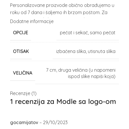
Personalizovane proizvode obično obrađujemo u
roku od 7 dana i šaljemo ih brzom poštom. Za
prioritetnu izradu logo-pečata naglasite u
Dodatne informacije
napomeni! Mogući su dodatni troškovi u tom
OPCIJE
pečat i sekač
,
samo pečat
slučaju.
OTISAK
izbačena slika
,
utisnuta slika
7 cm
,
druga veličina (u napomeni
VELIČINA
ispod slike napiši koja)
Recenzije (1)
1 recenzija za
Modle sa logo-om
gocamijatov
–
29/10/2023