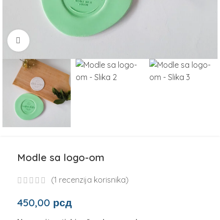
Click to enlarge
Modle sa logo-om
(
1
recenzija korisnika)
450,00
рсд