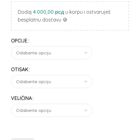
Dodaj
4.000,00
рсд
u korpu i ostvaruješ
besplatnu dostavu 🍪
OPCIJE
OTISAK
VELIČINA