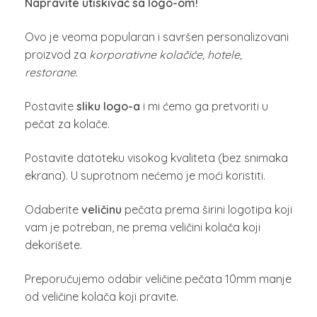
Napravite utiskivač sa logo-om!
Ovo je veoma popularan i savršen personalizovani
proizvod za
korporativne kolačiće, hotele,
restorane
.
Postavite
sliku logo-a
i mi ćemo ga pretvoriti u
pečat za kolače.
Postavite datoteku visokog kvaliteta (bez snimaka
ekrana). U suprotnom nećemo je moći koristiti.
Odaberite
veličinu
pečata prema širini logotipa koji
vam je potreban, ne prema veličini kolača koji
dekorišete.
Preporučujemo odabir veličine pečata 10mm manje
od veličine kolača koji pravite.