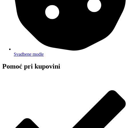
Svadbene modle
Pomoć pri kupovini