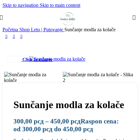
Skip to navigation
Skip to main content
Početna
Shop
Leto | Putovanje
Sunčanje modla za kolače
Click to enlarge
Sunčanje modla za kolače
300,00
рсд
–
450,00
рсд
Raspon cena:
od 300,00 рсд do 450,00 рсд