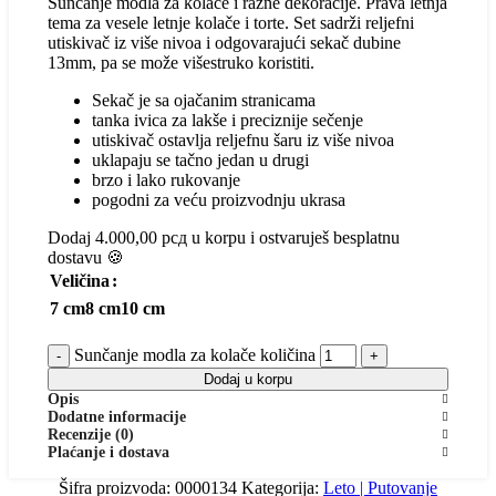
Sunčanje modla za kolače i razne dekoracije. Prava letnja
tema za vesele letnje kolače i torte. Set sadrži reljefni
utiskivač iz više nivoa i odgovarajući sekač dubine
13mm, pa se može višestruko koristiti.
Sekač je sa ojačanim stranicama
tanka ivica za lakše i preciznije sečenje
utiskivač ostavlja reljefnu šaru iz više nivoa
uklapaju se tačno jedan u drugi
brzo i lako rukovanje
pogodni za veću proizvodnju ukrasa
Dodaj
4.000,00
рсд
u korpu i ostvaruješ besplatnu
dostavu 🍪
Veličina
7 cm
8 cm
10 cm
Sunčanje modla za kolače količina
Dodaj u korpu
Opis
Dodatne informacije
Recenzije (0)
Plaćanje i dostava
Ovaj proizvod
Ovaj proizvod
Ovaj proizvod
Ovaj proizvod
ima više
ima više
ima više
Šifra proizvoda:
0000134
Kategorija:
Leto | Putovanje