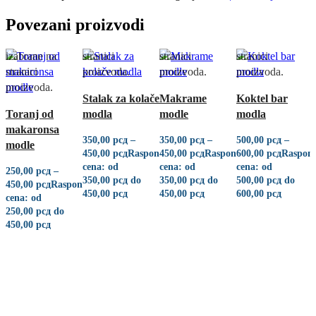
ima više
varijanti. Opcije
varijanti. Opcije
varijanti. Opcije
Povezani proizvodi
varijanti. Opcije
mogu biti
mogu biti
mogu biti
mogu biti
izabrane na
izabrane na
izabrane na
izabrane na
stranici
stranici
stranici
stranici
proizvoda.
proizvoda.
proizvoda.
proizvoda.
Quick view
Quick view
Quick view
Stalak za kolače
Makrame
Koktel bar
Quick view
Toranj od
modla
modle
modla
makaronsa
350,00
рсд
–
350,00
рсд
–
500,00
рсд
–
modle
450,00
рсд
Raspon
450,00
рсд
Raspon
600,00
рсд
Raspon
cena: od
cena: od
cena: od
250,00
рсд
–
350,00 рсд do
350,00 рсд do
500,00 рсд do
450,00
рсд
Raspon
450,00 рсд
450,00 рсд
600,00 рсд
cena: od
250,00 рсд do
450,00 рсд