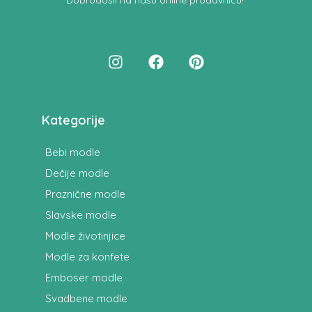
Kategorije
Bebi modle
Dečije modle
Praznične modle
Slavske modle
Modle životinjice
Modle za konfete
Emboser modle
Svadbene modle