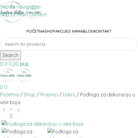
Skip to navigation
Skip to main content
POČETNA
SHOP
AKCIJE
O NAMA
BLOG
KONTAKT
Search
0
0,00
рсд
0
Početna
Shop
Praznici
Uskrs
Podloga za dekoraciju u
više boja
Click to enlarge