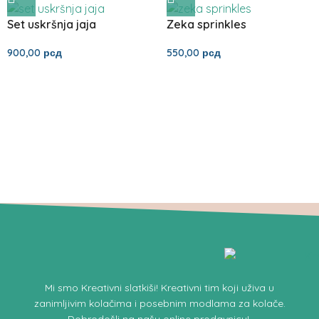
Set uskršnja jaja
Zeka sprinkles
900,00
рсд
550,00
рсд
Mi smo
Kreativni slatkiši!
Kreativni tim koji uživa u
zanimljivim kolačima i posebnim modlama za kolače.
Dobrodošli na našu online prodavnicu
!