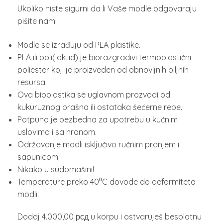
Ukoliko niste sigurni da li Vaše modle odgovaraju
pišite nam.
Modle se izrađuju od PLA plastike.
PLA ili poli(laktid) je biorazgradivi termoplastični
poliester koji je proizveden od obnovljnih biljnih
resursa.
Ova bioplastika se uglavnom prozvodi od
kukuruznog brašna ili ostataka šećerne repe.
Potpuno je bezbedna za upotrebu u kućnim
uslovima i sa hranom.
Održavanje modli isključivo ručnim pranjem i
sapunicom.
Nikako u sudomašini!
Temperature preko 40⁰C dovode do deformiteta
modli.
Dodaj
4.000,00
рсд
u korpu i ostvaruješ besplatnu