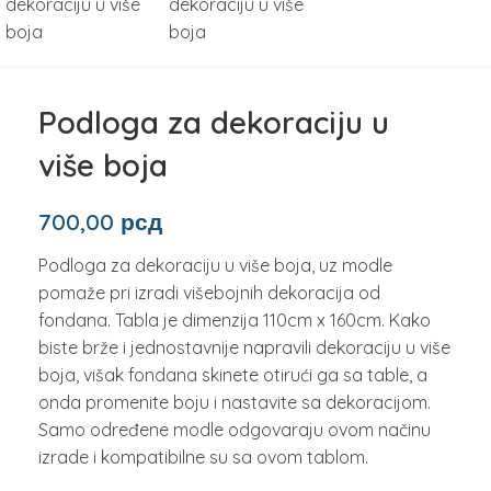
Podloga za dekoraciju u
više boja
700,00
рсд
Podloga za dekoraciju u više boja, uz modle
pomaže pri izradi višebojnih dekoracija od
fondana. Tabla je dimenzija 110cm x 160cm. Kako
biste brže i jednostavnije napravili dekoraciju u više
boja, višak fondana skinete otirući ga sa table, a
onda promenite boju i nastavite sa dekoracijom.
Samo određene modle odgovaraju ovom načinu
izrade i kompatibilne su sa ovom tablom.