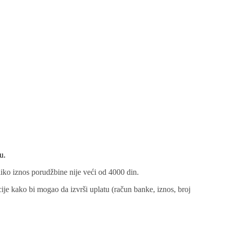
u.
liko iznos porudžbine nije veći od 4000 din.
ije kako bi mogao da izvrši uplatu (račun banke, iznos, broj