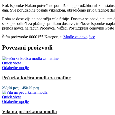
Rok isporuke Nakon potvrđene porudžbine, porudžbina ulazi u status 
dan. Sve porudžbine poslate vikendom, obradićemo prvog radnog dana 
Roba se dostavlja na području cele Srbije. Dostava se obavlja putem
se kupac odluči za plaćanje prilikom dostave, troškove isporuke napla
prenos novca na račun Prodavca. Važeći PostExpress cenovnik Pošte 
Šifra proizvoda:
0000155
Kategorija:
Modle za devojčice
Povezani proizvodi
Quick view
Ovaj
Odaberite opcije
proizvod
ima
Pečurka kućica modla za mafine
više
varijanti.
Raspon
250,00
рсд
–
450,00
рсд
Opcije
cena:
mogu
od
Quick view
250,00 рсд
biti
Ovaj
Odaberite opcije
do
izabrane
proizvod
450,00 рсд
na
ima
Vila na pečurkama modla
stranici