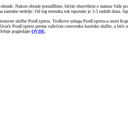
obrade. Nakon obrade porudžbine, bićete obavešteni o statusu Vaše po
naredne nedelje. Od tog trenutka rok isporuke je 3-5 radnih dana. Is
 dostavne službe PostExpress. Troškove usluga PostExpress-a snosi Kup
ćivaće PostExpress prema važećem cenovniku kurirske službe, a biće 
Srbije pogledajte
OVDE
.