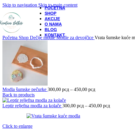
Skip to navigation
Skip to main content
POČETNA
SHOP
AKCIJE
O NAMA
BLOG
KONTAKT
Početna
Shop
Dečije modle
Modle za devojčice
Vrata šumske kuće m
Raspon
Modla šumske pečurke
300,00
рсд
–
450,00
рсд
cena:
Back to products
od
300,00 рсд
Raspon
Leptir reljefna modla za kolače
300,00
рсд
–
450,00
рсд
do
cena:
450,00 рсд
od
300,00 рсд
Click to enlarge
do
450,00 рсд