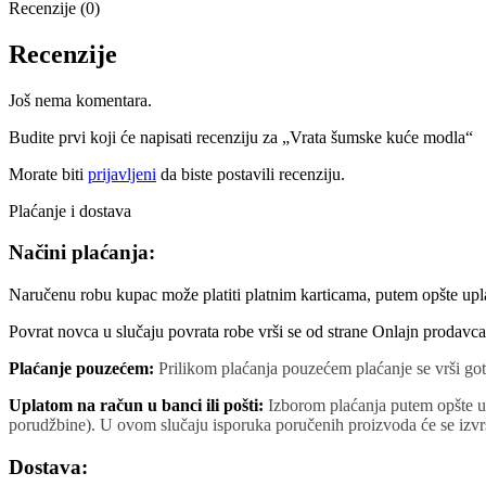
Recenzije (0)
Recenzije
Još nema komentara.
Budite prvi koji će napisati recenziju za „Vrata šumske kuće modla“
Morate biti
prijavljeni
da biste postavili recenziju.
Plaćanje i dostava
Načini plaćanja:
Naručenu robu kupac može platiti platnim karticama, putem opšte upla
Povrat novca u slučaju povrata robe vrši se od strane Onlajn prodavca
Plaćanje pouzećem:
Prilikom plaćanja pouzećem plaćanje se vrši got
Uplatom na račun u banci ili pošti:
Izborom plaćanja putem opšte up
porudžbine). U ovom slučaju isporuka poručenih proizvoda će se izvrš
Dostava: