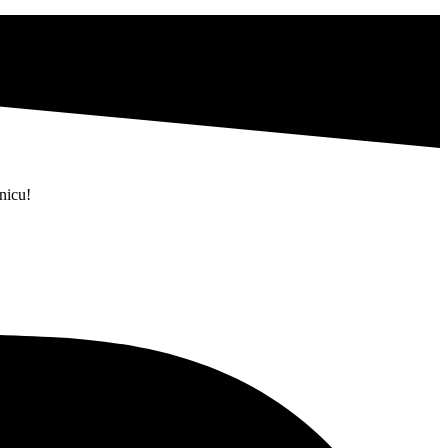
nicu
!