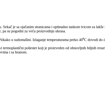
. Sekač je sa ojačanim stranicama i optimalno tankom ivicom za lakše i p
je, pa su pogodni za veću proizvodnju ukrasa.
. Nikako u sudomašini. Izlaganje temperaturama preko 40⁰C dovodi do d
vi termoplastični poliester koji je proizveden od obnovljnih biljnih re
ovima i sa hranom.