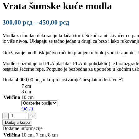
Vrata šumske kuće modla
Raspon
300,00
рсд
–
450,00
рсд
cena:
Modla za fondan dekoraciju kolača i torti. Sekač sa utiskivačem u paru
od
iz više nivoa. Uklapaju se tačno jedan u drugi za brzo i lako rukovan
300,00 рсд
do
Održavanje modli isključivo ručnim pranjem u toploj vodi i sapunici
450,00 рсд
Modle se izrađuju od PLA plastike. PLA ili poli(laktid) je biorazgradi
ostataka šećerne repe. Potpuno je bezbedna za upotrebu u kućnim usl
Dodaj
4.000,00
рсд
u korpu i ostvaruješ besplatnu dostavu 🍪
7 cm
8 cm
Veličina
10 cm
Očisti
Vrata
šumske
Dodaj u korpu
kuće
Dodatne informacije
modla
Veličina
10 cm
,
7 cm
,
8 cm
količina