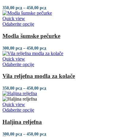
više
proizvoda.
varijanti.
Raspon
350,00
рсд
–
450,00
рсд
Opcije
cena:
mogu
od
Quick view
350,00 рсд
biti
Ovaj
Odaberite opcije
do
izabrane
proizvod
450,00 рсд
na
ima
Modla šumske pečurke
stranici
više
proizvoda.
varijanti.
Raspon
300,00
рсд
–
450,00
рсд
Opcije
cena:
mogu
od
Quick view
300,00 рсд
biti
Ovaj
Odaberite opcije
do
izabrane
proizvod
450,00 рсд
na
ima
Vila reljefna modla za kolače
stranici
više
proizvoda.
varijanti.
Raspon
350,00
рсд
–
450,00
рсд
Opcije
cena:
mogu
od
350,00 рсд
biti
Quick view
do
izabrane
Ovaj
Odaberite opcije
450,00 рсд
na
proizvod
stranici
ima
Haljina reljefna
proizvoda.
više
varijanti.
Raspon
300,00
рсд
–
450,00
рсд