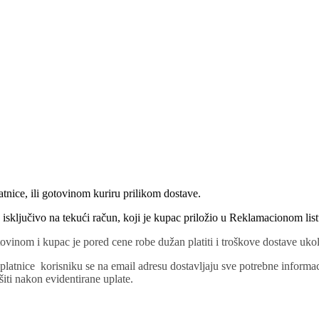
tnice, ili gotovinom kuriru prilikom dostave.
 isključivo na tekući račun, koji je kupac priložio u Reklamacionom list
ovinom i kupac je pored cene robe dužan platiti i troškove dostave uko
latnice korisniku se na email adresu dostavljaju sve potrebne informac
iti nakon evidentirane uplate.