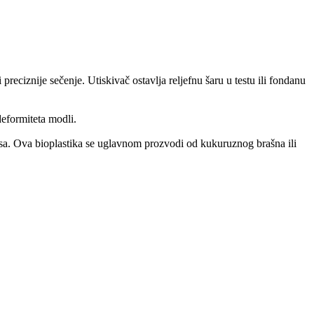
reciznije sečenje. Utiskivač ostavlja reljefnu šaru u testu ili fondanu
eformiteta modli.
sursa. Ova bioplastika se uglavnom prozvodi od kukuruznog brašna ili