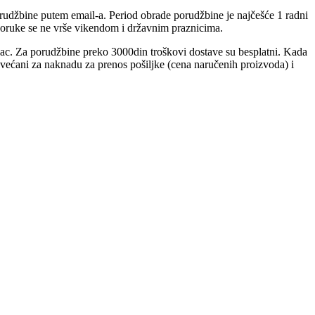
rudžbine putem email-a. Period obrade porudžbine je najčešće 1 radni
poruke se ne vrše vikendom i državnim praznicima.
ac. Za porudžbine preko 3000din troškovi dostave su besplatni. Kada
uvećani za naknadu za prenos pošiljke (cena naručenih proizvoda) i