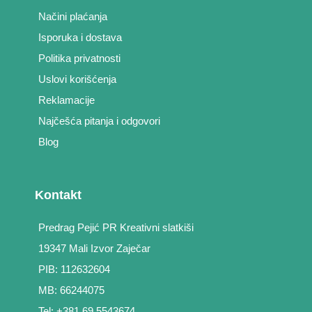
Načini plaćanja
Isporuka i dostava
Politika privatnosti
Uslovi korišćenja
Reklamacije
Najčešća pitanja i odgovori
Blog
Kontakt
Predrag Pejić PR Kreativni slatkiši
19347 Mali Izvor Zaječar
PIB: 112632604
MB: 66244075
Tel: +381 69 5543674