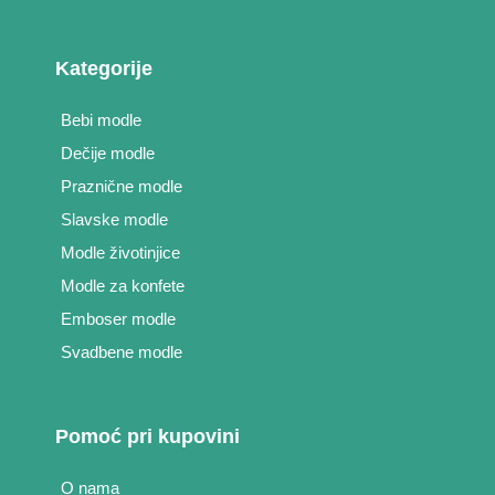
Kategorije
Bebi modle
Dečije modle
Praznične modle
Slavske modle
Modle životinjice
Modle za konfete
Emboser modle
Svadbene modle
Pomoć pri kupovini
O nama