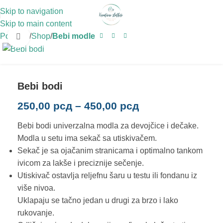
Skip to navigation
Skip to main content
Početna
Shop
Bebi modle
Click to enlarge
Bebi bodi
250,00
рсд
–
450,00
рсд
Bebi bodi univerzalna modla za devojčice i dečake.
Modla u setu ima sekač sa utiskivačem.
Sekač je sa ojačanim stranicama i optimalno tankom
ivicom za lakše i preciznije sečenje.
Utiskivač ostavlja reljefnu šaru u testu ili fondanu iz
više nivoa.
Uklapaju se tačno jedan u drugi za brzo i lako
rukovanje.