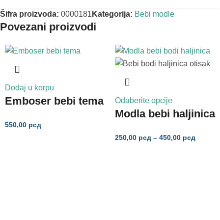
Šifra proizvoda:
0000181
Kategorija:
Bebi modle
Povezani proizvodi
Dodaj u korpu
Emboser bebi tema
Odaberite opcije
Modla bebi haljinica
550,00
рсд
250,00
рсд
–
450,00
рсд