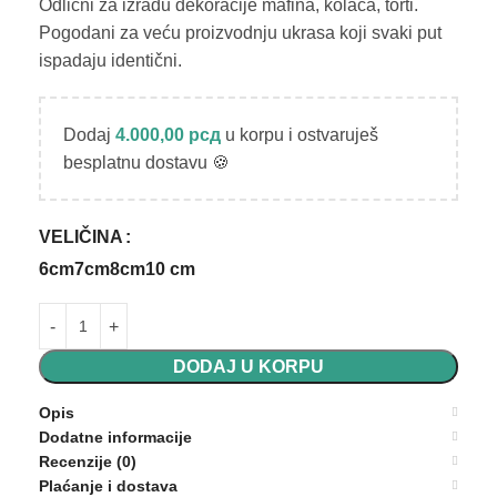
Odlični za izradu dekoracije mafina, kolača, torti.
Pogodani za veću proizvodnju ukrasa koji svaki put
ispadaju identični.
Dodaj
4.000,00
рсд
u korpu i ostvaruješ
besplatnu dostavu 🍪
VELIČINA
6cm
7cm
8cm
10 cm
DODAJ U KORPU
Opis
Dodatne informacije
Recenzije (0)
Plaćanje i dostava