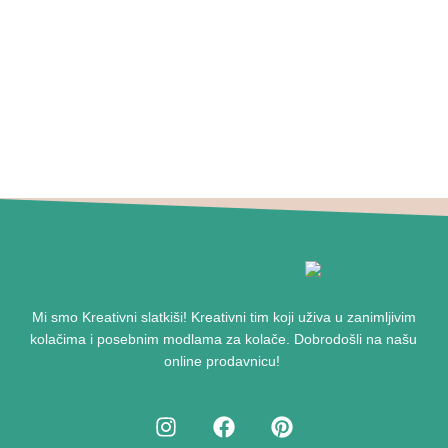
Mi smo
Kreativni slatkiši!
Kreativni tim koji uživa u zanimljivim
kolačima i posebnim modlama za kolače.
Dobrodošli na našu
online prodavnicu
!